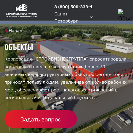
8 (800) 500-333-1
Санкт-
Петербург
Назад
ОБЪЕКТЫ
Корпорация “СТРОЙБИЗНЕСГРУППА” спроектировала,
построила и ввела в эксплуатацию более 70
значимых инфраструктурных объектов. Сегодня они
приносят пользу людям, увеличивают кол-во рабочих
мест, обеспечивают рост налоговых отчислений в
региональный и федеральный бюджеты.
Задать вопрос